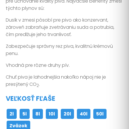
pre uchovanie kvality piva. Najväčšie benefity zmesi
týchto plynov sú:
Dusík v zmesi pôsobí pre pivo ako konzervant,
zároveň zabraňuje zvetrávaniu suda a potrubia,
čím predlžuje jeho trvanlivosť.
Zabezpečuje správny rez piva, kvalitnú krémovú
penu.
Vhodná pre rôzne druhy pív.
Chuť piva je lahodnejšia nakoľko nápoj nie je
presýtený CO
.
2
VEĽKOSŤ FĽAŠE
2l
5l
8l
10l
20l
40l
50l
Zväzok