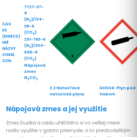
7727-37-
9
(N
)/124-
2
CAS
38-9
ES
(CO
)
2
(EINECS)
231-783-9
INÉ
(N
)/204-
2
NÁZVY
696-9
CHEM.
(CO
)
2
OZN.
Nápojová
zmes
N
CO
2
2
2.2 Nehorľavé
GHS04: Plyn pod
netoxické plyny
tlakom
Nápojová zmes a jej využitie
Zmes Dusíka a oxidu uhličitého si vo veľkej miere
našlo využitie v gastro priemysle, a to predovšetkým