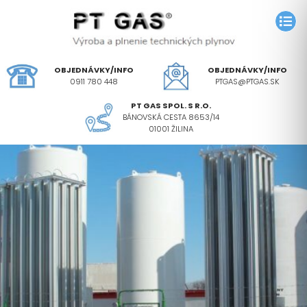
OBJEDNÁVKY/INFO
OBJEDNÁVKY/INFO
0911 780 448
PTGAS@PTGAS.SK
PT GAS SPOL. S R.O.
BÁNOVSKÁ CESTA 8653/14
01001 ŽILINA